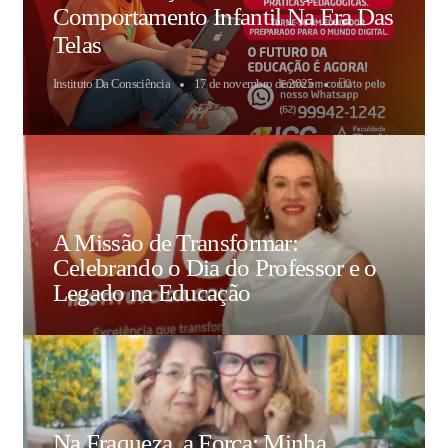
Comportamento Infantil Na Era Das
Telas
Instituto Da Consciência
17 de novembro de 2025
0
A Missão de Transformar:
Celebrando o Dia do Professor e o
Legado na Educação
Na Fraqueza, a Força: Minha