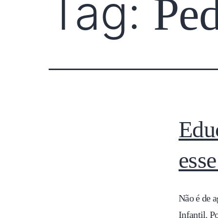
Tag:
Pe
Educ
esse
Não é de a
Infantil. P