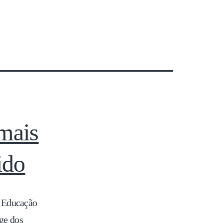
 mais
ido
a Educação
nge dos