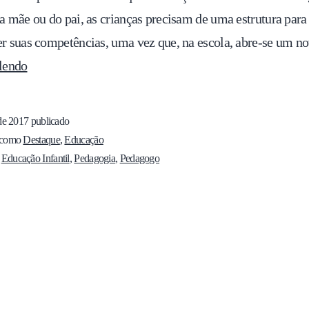
a mãe ou do pai, as crianças precisam de uma estrutura para
r suas competências, uma vez que, na escola, abre-se um 
lendo
 de 2017
publicado
 como
Destaque
,
Educação
m
Educação Infantil
,
Pedagogia
,
Pedagogo